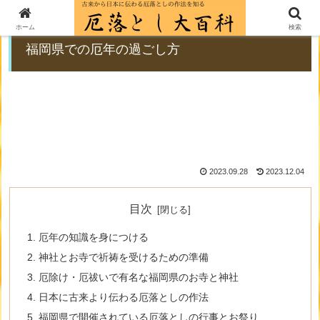
PR
ホーム
検索
福岡県での厄年の過ごし方
2023.09.28
2023.12.04
目次
厄年の知識を身につける
神社とお寺で祈祷を受けるための準備
厄除け・厄祓いで有名な福岡県のお寺と神社
日本に古来より伝わる厄落としの作法
福岡県で開催されている厄落としの行事とお祭り