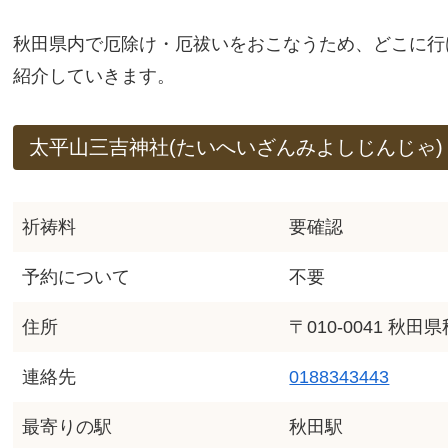
秋田県内で厄除け・厄祓いをおこなうため、どこに行
紹介していきます。
太平山三吉神社(たいへいざんみよしじんじゃ)
祈祷料
要確認
予約について
不要
住所
〒010-0041 秋
連絡先
0188343443
最寄りの駅
秋田駅