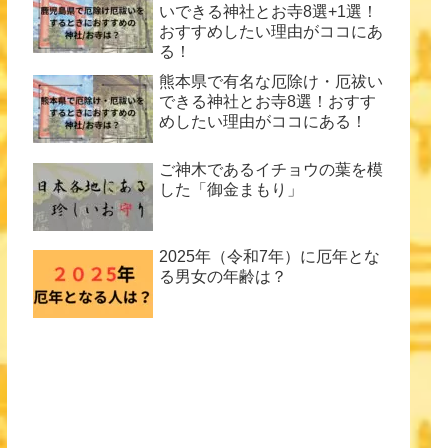
いできる神社とお寺8選+1選！
おすすめしたい理由がココにあ
る！
熊本県で有名な厄除け・厄祓い
できる神社とお寺8選！おすす
めしたい理由がココにある！
ご神木であるイチョウの葉を模
した「御金まもり」
2025年（令和7年）に厄年とな
る男女の年齢は？