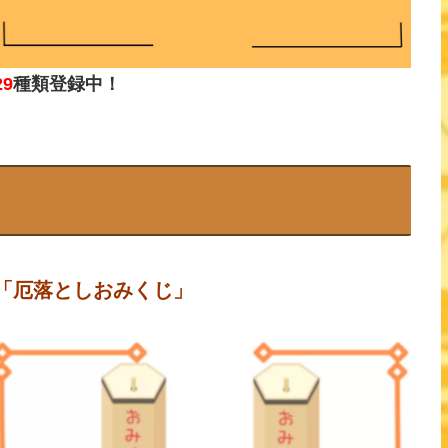
29
種類登録中！
「厄落としおみくじ」