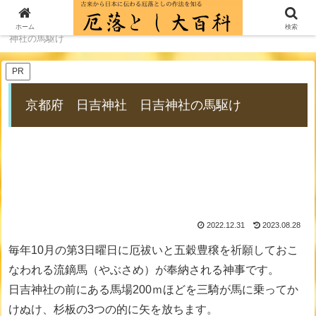
ホーム
厄落とし歳時記一覧
京都府 日吉神社 日吉
ホーム
検索
神社の馬駆け
PR
京都府 日吉神社 日吉神社の馬駆け
2022.12.31
2023.08.28
毎年10月の第3日曜日に厄祓いと五穀豊穣を祈願しておこ
なわれる流鏑馬（やぶさめ）が奉納される神事です。
日吉神社の前にある馬場200ｍほどを三騎が馬に乗ってか
けぬけ、杉板の3つの的に矢を放ちます。