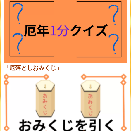
「厄落としおみくじ」