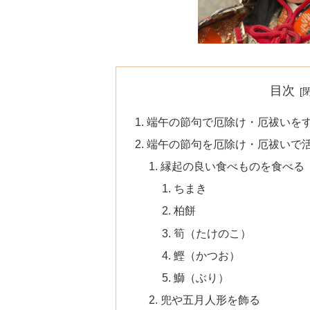
目次
端午の節句で厄除け・厄祓いを
端午の節句を厄除け・厄祓いで
縁起の良い食べものを食べる
ちまき
柏餅
筍（たけのこ）
鰹（かつお）
鰤（ぶり）
兜や五月人形を飾る