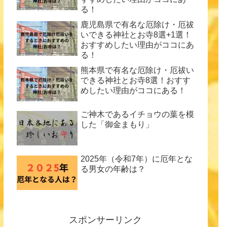
る！
鹿児島県で有名な厄除け・厄祓
いできる神社とお寺8選+1選！
おすすめしたい理由がココにあ
る！
熊本県で有名な厄除け・厄祓い
できる神社とお寺8選！おすす
めしたい理由がココにある！
ご神木であるイチョウの葉を模
した「御金まもり」
2025年（令和7年）に厄年とな
る男女の年齢は？
スポンサーリンク