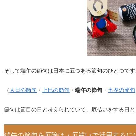
そして端午の節句は日本に五つある節句のひとつです
（
人日の節句
・
上巳の節句
・
端午の節句
・
七夕の節句
節句は節目の日と考えられていて、厄払いをする日と
端午の節句を厄除け・厄祓いで活用するに