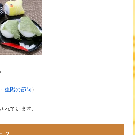
。
・
重陽の節句
）
されています。
は？