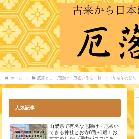
ホーム
厄落とし・厄除け・厄祓い作法一覧
端午の節句
人気記事
山梨県で有名な厄除け・厄祓い
できる神社とお寺8選+1選！お
すすめしたい理由がココにあ