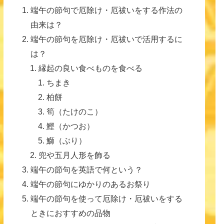
端午の節句で厄除け・厄祓いをする作法の
由来は？
端午の節句を厄除け・厄祓いで活用するに
は？
縁起の良い食べものを食べる
ちまき
柏餅
筍（たけのこ）
鰹（かつお）
鰤（ぶり）
兜や五月人形を飾る
端午の節句を英語で何という？
端午の節句にゆかりのあるお祭り
端午の節句を使って厄除け・厄祓いをする
ときにおすすめの品物