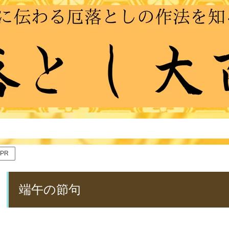
PR
端午の節句