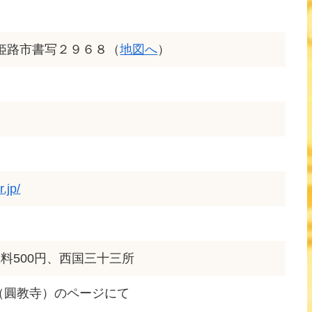
庫県姫路市書写２９６８（
地図へ
）
.jp/
料500円、西国三十三所
（圓教寺）のページにて