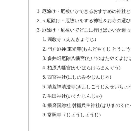
厄除け・厄祓いができるおすすめの神社と
＜厄除け・厄祓いをする神社＆お寺の選び
厄除け・厄祓いでどこに行けばいいか迷っ
圓教寺（えんきょうじ）
門戸厄神 東光寺(もんどやくじ とうこう
多井畑厄除八幡宮(たいのはたやくよけ
柏原八幡宮(かいばらはちまんぐう)
西宮神社(にしのみやじんじゃ)
清荒神清澄寺(きよしこうじんせいちょう
生田神社(いくたじんじゃ)
播磨国総社 射楯兵主神社(はりまのくに
常照寺（じょうしょうじ）