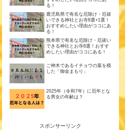
る！
鹿児島県で有名な厄除け・厄祓
いできる神社とお寺8選+1選！
おすすめしたい理由がココにあ
る！
熊本県で有名な厄除け・厄祓い
できる神社とお寺8選！おすす
めしたい理由がココにある！
ご神木であるイチョウの葉を模
した「御金まもり」
2025年（令和7年）に厄年とな
る男女の年齢は？
スポンサーリンク