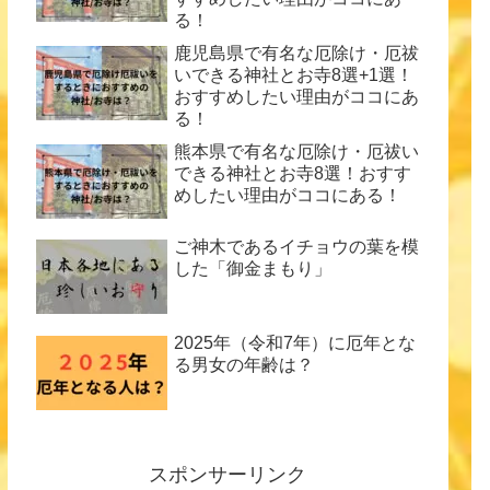
る！
鹿児島県で有名な厄除け・厄祓
いできる神社とお寺8選+1選！
おすすめしたい理由がココにあ
る！
熊本県で有名な厄除け・厄祓い
できる神社とお寺8選！おすす
めしたい理由がココにある！
ご神木であるイチョウの葉を模
した「御金まもり」
2025年（令和7年）に厄年とな
る男女の年齢は？
スポンサーリンク