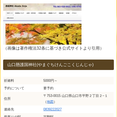
（画像は著作権法32条に基づき公式サイトより引用）
山口懸護国神社(やまぐちけんごこくじんじゃ)
祈祷料
5000円～
予約について
要予約
〒753-0015 山口県山口市平野２丁目２−１
住所
（
地図
）
連絡先
0839222027
最寄りの駅
宮野駅