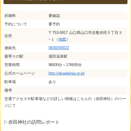
祈祷料
要確認
予約について
要予約
〒753-0817 山口県山口市吉敷赤田５丁目３
住所
−１（
地図
）
連絡先
0839200022
最寄りの駅
湯田温泉駅
営業時間
9時00分～17時00分
公式ホームページ
http://akadajinja.or.jp/
駐車場
あり
備考
交通アクセスや駐車場などの詳しい情報はこちらの（赤田神社）のペー
ジにて
▷赤田神社の訪問レポート