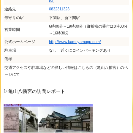
図
）
連絡先
0832311323
最寄りの駅
下関駅、新下関駅
6時00分～19時00分（御祈禱の受付は8時30分
営業時間
～16時30分
公式ホームページ
http://www.kameyamagu.com/
駐車場
なし 近くにコインパーキングあり
備考
交通アクセスや駐車場などの詳しい情報はこちらの（亀山八幡宮）のペ
ージにて
▷亀山八幡宮の訪問レポート