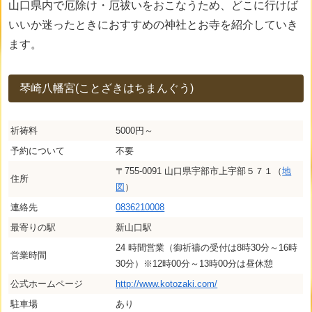
山口県内で厄除け・厄祓いをおこなうため、どこに行けば
いいか迷ったときにおすすめの神社とお寺を紹介していき
ます。
琴崎八幡宮(ことざきはちまんぐう)
祈祷料
5000円～
予約について
不要
〒755-0091 山口県宇部市上宇部５７１（
地
住所
図
）
連絡先
0836210008
最寄りの駅
新山口駅
24 時間営業（御祈禱の受付は8時30分～16時
営業時間
30分）※12時00分～13時00分は昼休憩
公式ホームページ
http://www.kotozaki.com/
駐車場
あり