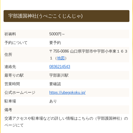
宇部護国神社(うべごこくじんじゃ)
祈祷料
5000円～
予約について
要予約
〒755-0086 山口県宇部市中宇部小串東１６３
住所
１（
地図
）
連絡先
0836214543
最寄りの駅
宇部新川駅
営業時間
要確認
公式ホームページ
https://ubegokoku.jp/
駐車場
あり
備考
交通アクセスや駐車場などの詳しい情報はこちらの（宇部護国神社）の
ページにて