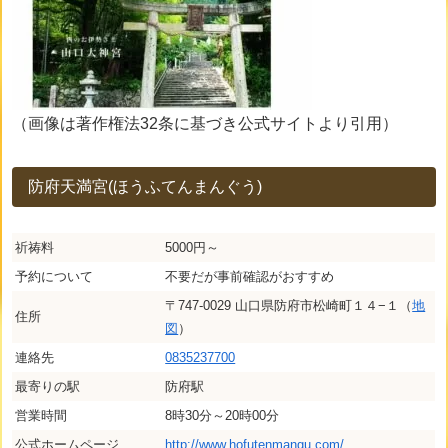
（画像は著作権法32条に基づき公式サイトより引用）
防府天満宮(ほうふてんまんぐう)
祈祷料
5000円～
予約について
不要だが事前確認がおすすめ
〒747-0029 山口県防府市松崎町１４−１（
地
住所
図
）
連絡先
0835237700
最寄りの駅
防府駅
営業時間
8時30分～20時00分
公式ホームページ
http://www.hofutenmangu.com/