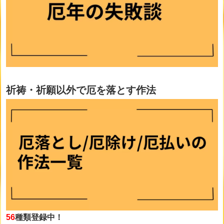
祈祷・祈願以外で厄を落とす作法
56
種類登録中！