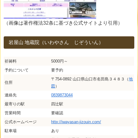
（画像は著作権法32条に基づき公式サイトより引用）
岩屋山 地蔵院（いわやさん じぞういん）
祈祷料
5000円～
予約について
要予約
〒754-0892 山口県山口市名田島３４８３（
地
住所
図
）
連絡先
0839873044
最寄りの駅
四辻駅
営業時間
要確認
公式ホームページ
http://iwayasan-jizouin.com/
駐車場
あり