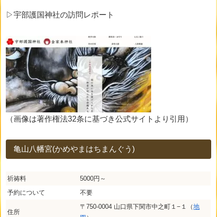
▷宇部護国神社の訪問レポート
（画像は著作権法32条に基づき公式サイトより引用）
亀山八幡宮(かめやまはちまんぐう)
祈祷料
5000円～
予約について
不要
〒750-0004 山口県下関市中之町１−１（
地
住所