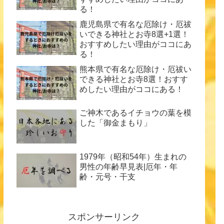
る！
鹿児島県で有名な厄除け・厄祓
いできる神社とお寺8選+1選！
おすすめしたい理由がココにあ
る！
熊本県で有名な厄除け・厄祓い
できる神社とお寺8選！おすす
めしたい理由がココにある！
ご神木であるイチョウの葉を模
した「御金まもり」
1979年（昭和54年）生まれの
男性の年齢早見表|厄年・年
齢・元号・干支
スポンサーリンク