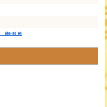
駅
り
守 神田明神