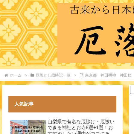
ホーム
厄落とし歳時記一覧
東京都 神田明神 神田祭
人気記事
山梨県で有名な厄除け・厄祓い
できる神社とお寺8選+1選！お
すすめしたい理由がココにあ