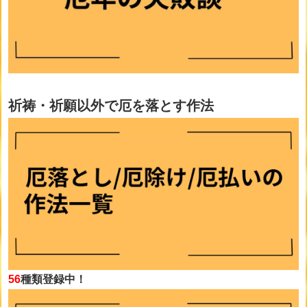
祈祷・祈願以外で厄を落とす作法
56
種類登録中！