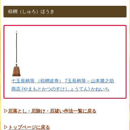
棕櫚（しゅろ）ほうき
七玉長柄箒 （棕櫚皮巻） 7玉長柄箒 – 山本勝之助
商店 (やまもとかつのすけしょうてん) かねいち
▷
厄落とし・厄除け・厄祓い作法一覧に戻る
▷
トップページに戻る