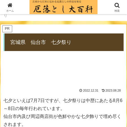
ホーム
厄落とし歳時記一覧
宮城県 仙台市 七夕祭
ホーム
検索
り
PR
宮城県 仙台市 七夕祭り
2022.12.31
2023.08.28
七夕といえば7月7日ですが、七夕祭りは中歴にあたる8月6
～8日の毎年行われています。
仙台市内及び周辺商店街が色鮮やかな七夕飾りで埋め尽く
されます。