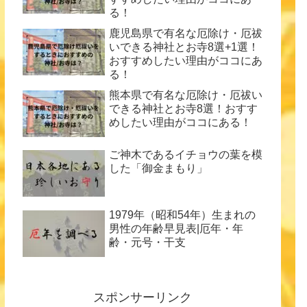
る！
鹿児島県で有名な厄除け・厄祓
いできる神社とお寺8選+1選！
おすすめしたい理由がココにあ
る！
熊本県で有名な厄除け・厄祓い
できる神社とお寺8選！おすす
めしたい理由がココにある！
ご神木であるイチョウの葉を模
した「御金まもり」
1979年（昭和54年）生まれの
男性の年齢早見表|厄年・年
齢・元号・干支
スポンサーリンク