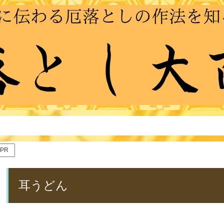
PR
耳うどん