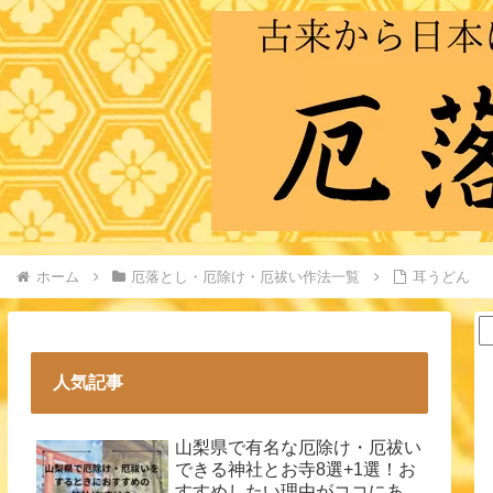
ホーム
厄落とし・厄除け・厄祓い作法一覧
耳うどん
人気記事
山梨県で有名な厄除け・厄祓い
できる神社とお寺8選+1選！お
すすめしたい理由がココにあ