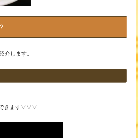
？
紹介します。
ができます▽▽▽