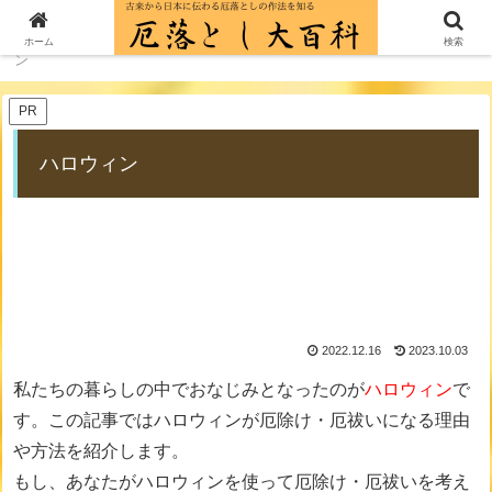
ホーム
厄落とし・厄除け・厄祓い作法一覧
ハロウィ
ホーム
検索
ン
PR
ハロウィン
2022.12.16
2023.10.03
私たちの暮らしの中でおなじみとなったのが
ハロウィン
で
す。この記事ではハロウィンが厄除け・厄祓いになる理由
や方法を紹介します。
もし、あなたがハロウィンを使って厄除け・厄祓いを考え