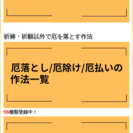
祈祷・祈願以外で厄を落とす作法
56
種類登録中！