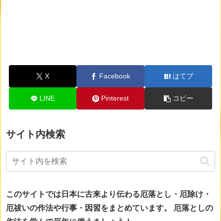
X
Facebook
はてブ
LINE
Pinterest
コピー
サイト内検索
このサイトでは日本に古来より伝わる厄落とし・厄除け・
厄祓いの作法や行事・因習をまとめています。
厄落としの