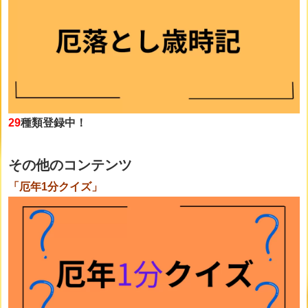
29
種類登録中！
その他のコンテンツ
「厄年1分クイズ」