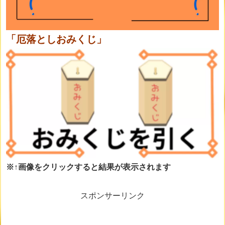
「厄落としおみくじ」
※↑画像をクリックすると結果が表示されます
スポンサーリンク