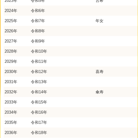
2023年
令和5年
古希
2024年
令和6年
2025年
令和7年
年女
2026年
令和8年
2027年
令和9年
2028年
令和10年
2029年
令和11年
2030年
令和12年
喜寿
2031年
令和13年
2032年
令和14年
傘寿
2033年
令和15年
2034年
令和16年
2035年
令和17年
2036年
令和18年