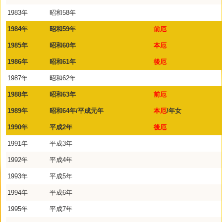
1983年
昭和58年
1984年
昭和59年
前厄
1985年
昭和60年
本厄
1986年
昭和61年
後厄
1987年
昭和62年
1988年
昭和63年
前厄
1989年
昭和64年/平成元年
本厄
/年女
1990年
平成2年
後厄
1991年
平成3年
1992年
平成4年
1993年
平成5年
1994年
平成6年
1995年
平成7年