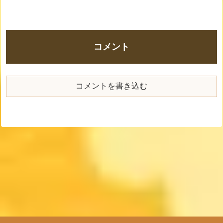
コメント
コメントを書き込む