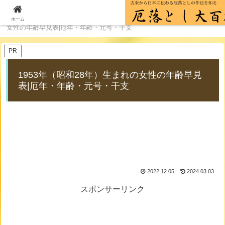
ホーム
厄年の年齢一覧
1953年（昭和28年）生まれの
ホーム
女性の年齢早見表|厄年・年齢・元号・干支
PR
1953年（昭和28年）生まれの女性の年齢早見
表|厄年・年齢・元号・干支
2022.12.05
2024.03.03
スポンサーリンク