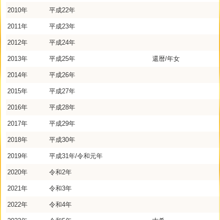
2010年
平成22年
2011年
平成23年
2012年
平成24年
2013年
平成25年
還暦/年女
2014年
平成26年
2015年
平成27年
2016年
平成28年
2017年
平成29年
2018年
平成30年
2019年
平成31年/令和元年
2020年
令和2年
2021年
令和3年
2022年
令和4年