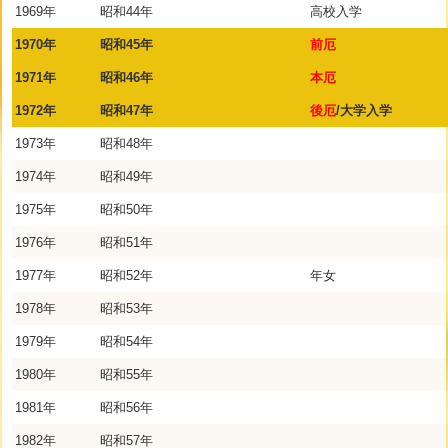
1969年
昭和44年
高校入学
1970年
昭和45年
前厄
1971年
昭和46年
本厄
1972年
昭和47年
後厄
/大学入学
1973年
昭和48年
1974年
昭和49年
1975年
昭和50年
1976年
昭和51年
1977年
昭和52年
年女
1978年
昭和53年
1979年
昭和54年
1980年
昭和55年
1981年
昭和56年
1982年
昭和57年