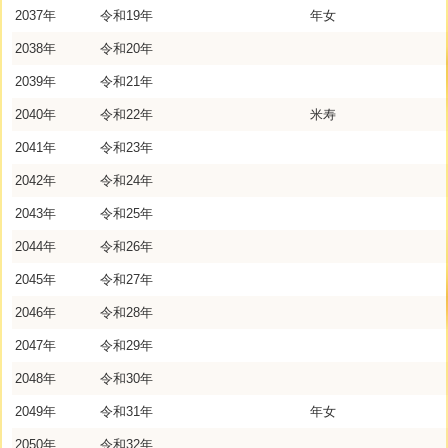
2037年
令和19年
年女
2038年
令和20年
2039年
令和21年
2040年
令和22年
米寿
2041年
令和23年
2042年
令和24年
2043年
令和25年
2044年
令和26年
2045年
令和27年
2046年
令和28年
2047年
令和29年
2048年
令和30年
2049年
令和31年
年女
2050年
令和32年