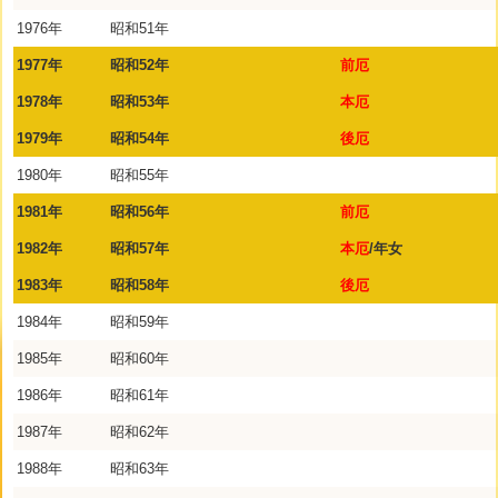
1976年
昭和51年
1977年
昭和52年
前厄
1978年
昭和53年
本厄
1979年
昭和54年
後厄
1980年
昭和55年
1981年
昭和56年
前厄
1982年
昭和57年
本厄
/年女
1983年
昭和58年
後厄
1984年
昭和59年
1985年
昭和60年
1986年
昭和61年
1987年
昭和62年
1988年
昭和63年