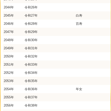
2044年
令和26年
2045年
令和27年
白寿
2046年
令和28年
百寿
2047年
令和29年
2048年
令和30年
2049年
令和31年
2050年
令和32年
2051年
令和33年
2052年
令和34年
2053年
令和35年
2054年
令和36年
年女
2055年
令和37年
2056年
令和38年