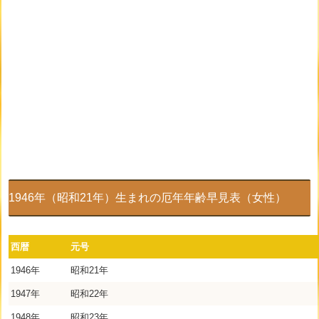
1946
年（昭和21
年）生まれの厄年年齢早見表（女性）
西暦
元号
1946年
昭和21年
1947年
昭和22年
1948年
昭和23年