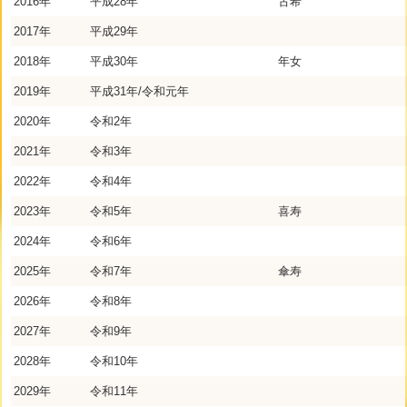
2016年
平成28年
古希
2017年
平成29年
2018年
平成30年
年女
2019年
平成31年/令和元年
2020年
令和2年
2021年
令和3年
2022年
令和4年
2023年
令和5年
喜寿
2024年
令和6年
2025年
令和7年
傘寿
2026年
令和8年
2027年
令和9年
2028年
令和10年
2029年
令和11年