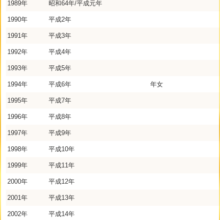
1989年
昭和64年/平成元年
1990年
平成2年
1991年
平成3年
1992年
平成4年
1993年
平成5年
1994年
平成6年
年女
1995年
平成7年
1996年
平成8年
1997年
平成9年
1998年
平成10年
1999年
平成11年
2000年
平成12年
2001年
平成13年
2002年
平成14年