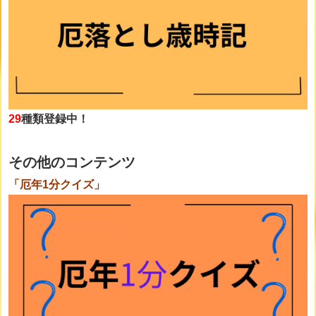
29
種類登録中！
その他のコンテンツ
「厄年1分クイズ」