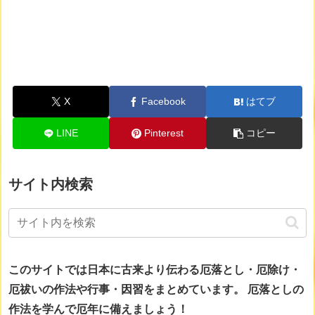
X
Facebook
はてブ
LINE
Pinterest
コピー
サイト内検索
このサイトでは日本に古来より伝わる厄落とし・厄除け・
厄祓いの作法や行事・因習をまとめています。
厄落としの
作法を学んで厄年に備えましょう！