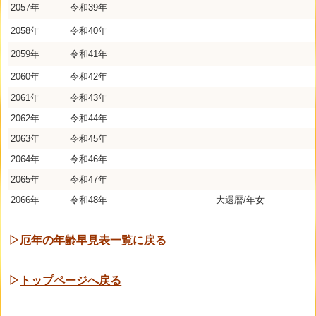
2057年
令和39年
2058年
令和40年
2059年
令和41年
2060年
令和42年
2061年
令和43年
2062年
令和44年
2063年
令和45年
2064年
令和46年
2065年
令和47年
2066年
令和48年
大還暦/年女
▷
厄年の年齢早見表一覧に戻る
▷
トップページへ戻る