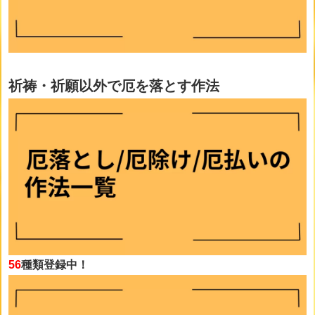
祈祷・祈願以外で厄を落とす作法
56
種類登録中！