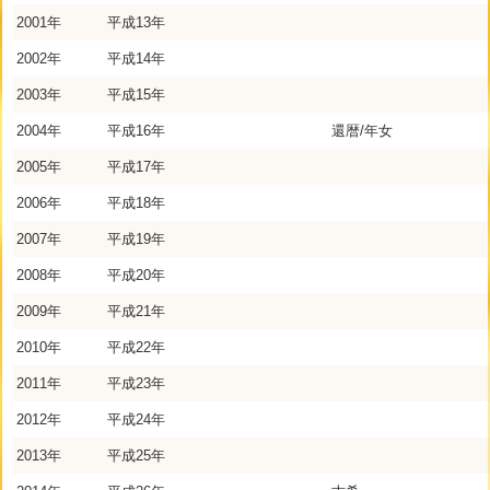
2001年
平成13年
2002年
平成14年
2003年
平成15年
2004年
平成16年
還暦/年女
2005年
平成17年
2006年
平成18年
2007年
平成19年
2008年
平成20年
2009年
平成21年
2010年
平成22年
2011年
平成23年
2012年
平成24年
2013年
平成25年