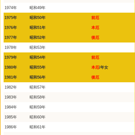
1974年
昭和49年
1975年
昭和50年
前厄
1976年
昭和51年
本厄
1977年
昭和52年
後厄
1978年
昭和53年
1979年
昭和54年
前厄
1980年
昭和55年
本厄
/年女
1981年
昭和56年
後厄
1982年
昭和57年
1983年
昭和58年
1984年
昭和59年
1985年
昭和60年
1986年
昭和61年