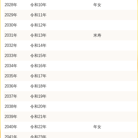
2028年
令和10年
年女
2029年
令和11年
2030年
令和12年
2031年
令和13年
米寿
2032年
令和14年
2033年
令和15年
2034年
令和16年
2035年
令和17年
2036年
令和18年
2037年
令和19年
2038年
令和20年
2039年
令和21年
2040年
令和22年
年女
2041年
令和23年