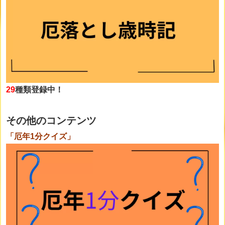
29
種類登録中！
その他のコンテンツ
「厄年1分クイズ」