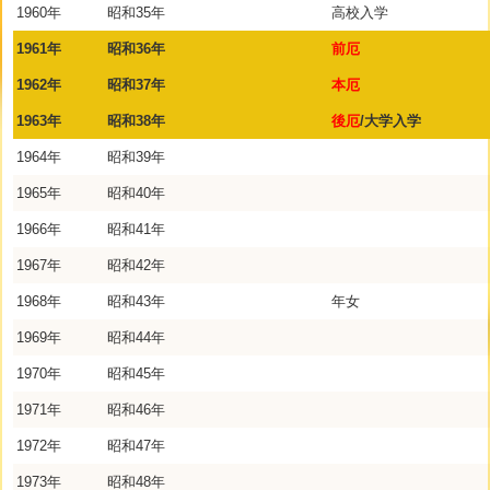
1960年
昭和35年
高校入学
1961年
昭和36年
前厄
1962年
昭和37年
本厄
1963年
昭和38年
後厄
/大学入学
1964年
昭和39年
1965年
昭和40年
1966年
昭和41年
1967年
昭和42年
1968年
昭和43年
年女
1969年
昭和44年
1970年
昭和45年
1971年
昭和46年
1972年
昭和47年
1973年
昭和48年