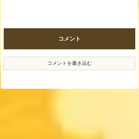
コメント
コメントを書き込む