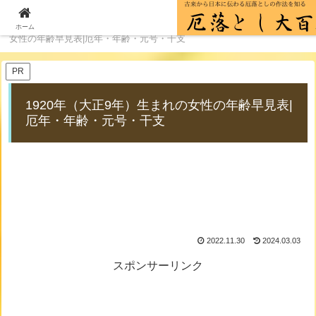
ホーム
厄年の年齢一覧
1920年（大正9年）生まれの
ホーム
女性の年齢早見表|厄年・年齢・元号・干支
PR
1920年（大正9年）生まれの女性の年齢早見表|
厄年・年齢・元号・干支
2022.11.30
2024.03.03
スポンサーリンク