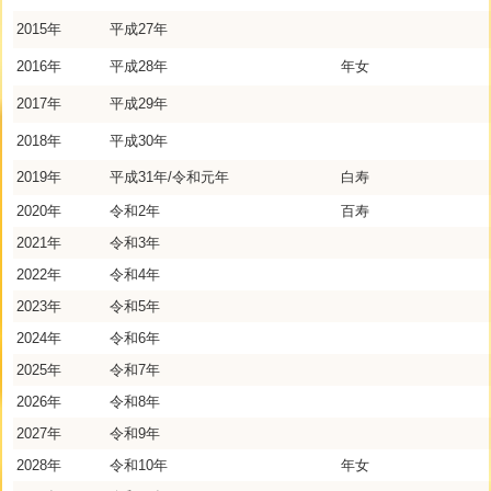
2015年
平成27年
2016年
平成28年
年女
2017年
平成29年
2018年
平成30年
2019年
平成31年/令和元年
白寿
2020年
令和2年
百寿
2021年
令和3年
2022年
令和4年
2023年
令和5年
2024年
令和6年
2025年
令和7年
2026年
令和8年
2027年
令和9年
2028年
令和10年
年女