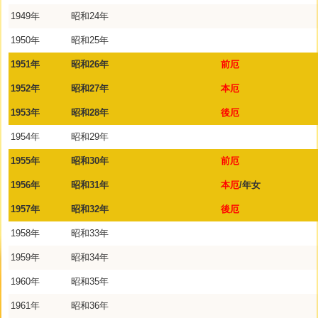
1949年
昭和24年
1950年
昭和25年
1951年
昭和26年
前厄
1952年
昭和27年
本厄
1953年
昭和28年
後厄
1954年
昭和29年
1955年
昭和30年
前厄
1956年
昭和31年
本厄
/年女
1957年
昭和32年
後厄
1958年
昭和33年
1959年
昭和34年
1960年
昭和35年
1961年
昭和36年