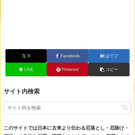
X
Facebook
はてブ
LINE
Pinterest
コピー
サイト内検索
このサイトでは日本に古来より伝わる厄落とし・厄除け・