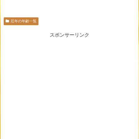
厄年の年齢一覧
スポンサーリンク