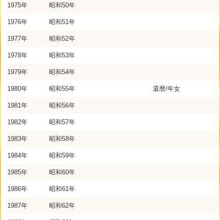
1975年
昭和50年
1976年
昭和51年
1977年
昭和52年
1978年
昭和53年
1979年
昭和54年
1980年
昭和55年
還暦/年女
1981年
昭和56年
1982年
昭和57年
1983年
昭和58年
1984年
昭和59年
1985年
昭和60年
1986年
昭和61年
1987年
昭和62年