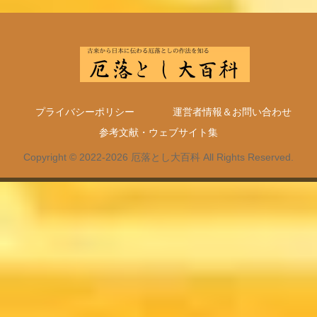
プライバシーポリシー
運営者情報＆お問い合わせ
参考文献・ウェブサイト集
Copyright © 2022-2026 厄落とし大百科 All Rights Reserved.