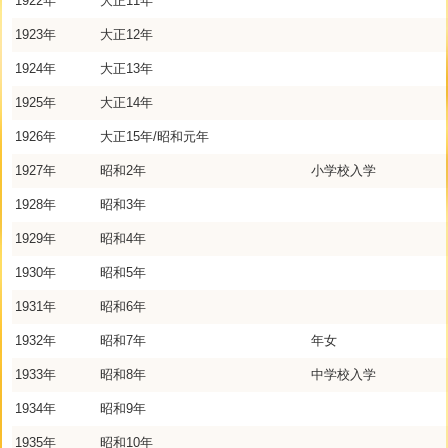
1922年
大正11年
1923年
大正12年
1924年
大正13年
1925年
大正14年
1926年
大正15年/昭和元年
1927年
昭和2年
小学校入学
1928年
昭和3年
1929年
昭和4年
1930年
昭和5年
1931年
昭和6年
1932年
昭和7年
年女
1933年
昭和8年
中学校入学
1934年
昭和9年
1935年
昭和10年