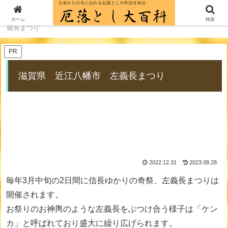
ホーム
厄落とし歳時記一覧
滋賀県 近江八幡市 左
ホーム
検索
義長まつり
PR
滋賀県 近江八幡市 左義長まつり
2022.12.31
2023.08.28
毎年3月中旬の2日間に信長ゆかりの奇祭、左義長まつりは
開催されます。
お祭りのお神輿のような左義長をぶつけ合う様子は「ケン
カ」と呼ばれており盛大に繰り広げられます。