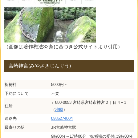
（画像は著作権法32条に基づき公式サイトより引用）
宮崎神宮(みやざきじんぐう)
祈祷料
5000円～
予約について
不要
〒880-0053 宮崎県宮崎市神宮２丁目４−１
住所
（
地図
）
連絡先
0985274004
最寄りの駅
JR宮崎神宮駅
9時00分～17時00分（御祈禱の受付は9時00分