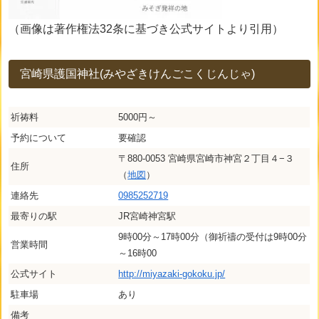
（画像は著作権法32条に基づき公式サイトより引用）
宮崎県護国神社(みやざきけんごこくじんじゃ)
祈祷料
5000円～
予約について
要確認
〒880-0053 宮崎県宮崎市神宮２丁目４−３
住所
（
地図
）
連絡先
0985252719
最寄りの駅
JR宮崎神宮駅
9時00分～17時00分（御祈禱の受付は9時00分
営業時間
～16時00
公式サイト
http://miyazaki-gokoku.jp/
駐車場
あり
備考