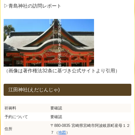
▷青島神社の訪問レポート
（画像は著作権法32条に基づき公式サイトより引用）
江田神社(えだじんじゃ)
祈祷料
要確認
予約について
要確認
〒880-0835 宮崎県宮崎市阿波岐原町産母１２
住所
７（
地図
）