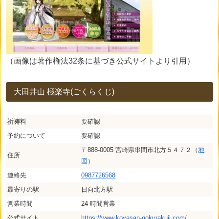
（画像は著作権法32条に基づき公式サイトより引用）
大田井山 極楽寺(ごくらくじ)
祈祷料
要確認
予約について
要確認
〒888-0005 宮崎県串間市北方５４７２（
地
住所
図
）
連絡先
0987726568
最寄りの駅
日向北方駅
営業時間
24 時間営業
公式サイト
https://www.koyasan-gokurakuji.com/