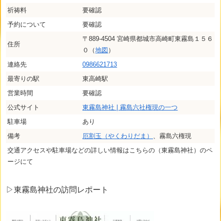
祈祷料
要確認
予約について
要確認
〒889-4504 宮崎県都城市高崎町東霧島１５６
住所
０（
地図
）
連絡先
0986621713
最寄りの駅
東高崎駅
営業時間
要確認
公式サイト
東霧島神社 | 霧島六社権現の一つ
駐車場
あり
備考
厄割玉（やくわりだま）
、霧島六権現
交通アクセスや駐車場などの詳しい情報はこちらの（東霧島神社）のペ
ージにて
▷東霧島神社
の
訪問レポート