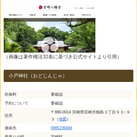
（画像は著作権法32条に基づき公式サイトより引用）
小戸神社（おどじんじゃ）
祈祷料
要確認
予約について
要確認
〒880-0014 宮崎県宮崎市鶴島３丁目９３−９
住所
３（
地図
）
連絡先
0985236684
最寄りの駅
宮崎駅