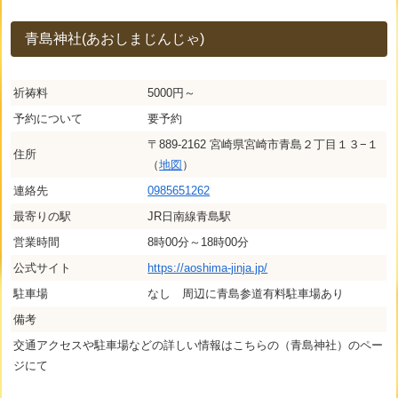
青島神社(あおしまじんじゃ)
祈祷料
5000円～
予約について
要予約
〒889-2162 宮崎県宮崎市青島２丁目１３−１
住所
（
地図
）
連絡先
0985651262
最寄りの駅
JR日南線青島駅
営業時間
8時00分～18時00分
公式サイト
https://aoshima-jinja.jp/
駐車場
なし 周辺に青島参道有料駐車場あり
備考
交通アクセスや駐車場などの詳しい情報はこちらの（青島神社）のペー
ジにて