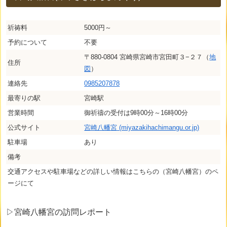
祈祷料
5000円～
予約について
不要
〒880-0804 宮崎県宮崎市宮田町３−２７（
地
住所
図
）
連絡先
0985207878
最寄りの駅
宮崎駅
営業時間
御祈禱の受付は9時00分～16時00分
公式サイト
宮崎八幡宮 (miyazakihachimangu.or.jp)
駐車場
あり
備考
交通アクセスや駐車場などの詳しい情報はこちらの（宮崎八幡宮）のペ
ージにて
▷宮崎八幡宮の訪問レポート