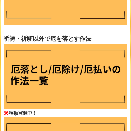
祈祷・祈願以外で厄を落とす作法
56
種類登録中！