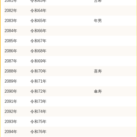
2081年
令和63年
古希
2082年
令和64年
2083年
令和65年
年男
2084年
令和66年
2085年
令和67年
2086年
令和68年
2087年
令和69年
2088年
令和70年
喜寿
2089年
令和71年
2090年
令和72年
傘寿
2091年
令和73年
2092年
令和74年
2093年
令和75年
2094年
令和76年