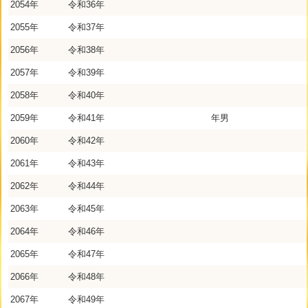
2054年
令和36年
2055年
令和37年
2056年
令和38年
2057年
令和39年
2058年
令和40年
2059年
令和41年
年男
2060年
令和42年
2061年
令和43年
2062年
令和44年
2063年
令和45年
2064年
令和46年
2065年
令和47年
2066年
令和48年
2067年
令和49年