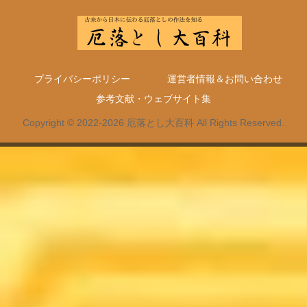
プライバシーポリシー
運営者情報＆お問い合わせ
参考文献・ウェブサイト集
Copyright © 2022-2026 厄落とし大百科 All Rights Reserved.