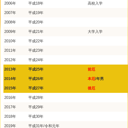
2006年
平成18年
高校入学
2007年
平成19年
2008年
平成20年
2009年
平成21年
大学入学
2010年
平成22年
2011年
平成23年
2012年
平成24年
2013年
平成25年
前厄
2014年
平成26年
本厄
/年男
2015年
平成27年
後厄
2016年
平成28年
2017年
平成29年
2018年
平成30年
2019年
平成31年/令和元年