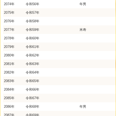
2074年
令和56年
年男
2075年
令和57年
2076年
令和58年
2077年
令和59年
米寿
2078年
令和60年
2079年
令和61年
2080年
令和62年
2081年
令和63年
2082年
令和64年
2083年
令和65年
2084年
令和66年
2085年
令和67年
2086年
令和68年
年男
2087年
令和69年