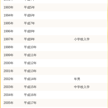
1993年
平成5年
1994年
平成6年
1995年
平成7年
1996年
平成8年
1997年
平成9年
小学校入学
1998年
平成10年
1999年
平成11年
2000年
平成12年
2001年
平成13年
2002年
平成14年
年男
2003年
平成15年
中学校入学
2004年
平成16年
2005年
平成17年