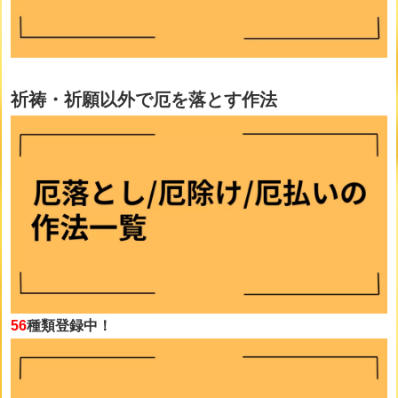
祈祷・祈願以外で厄を落とす作法
56
種類登録中！