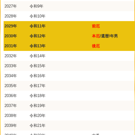
2027年
令和9年
2028年
令和10年
2029年
令和11年
前厄
2030年
令和12年
本厄
/還暦/年男
2031年
令和13年
後厄
2032年
令和14年
2033年
令和15年
2034年
令和16年
2035年
令和17年
2036年
令和18年
2037年
令和19年
2038年
令和20年
2039年
令和21年