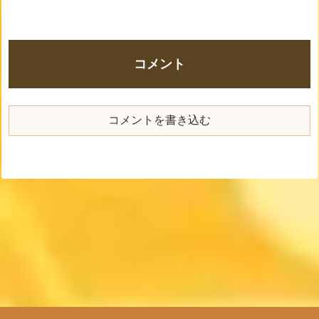
コメント
コメントを書き込む