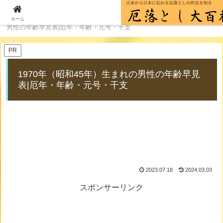
ホーム
厄年の年齢一覧
1970年（昭和45年）生まれの
ホーム
男性の年齢早見表|厄年・年齢・元号・干支
PR
1970年（昭和45年）生まれの男性の年齢早見
表|厄年・年齢・元号・干支
2023.07.18
2024.03.03
スポンサーリンク