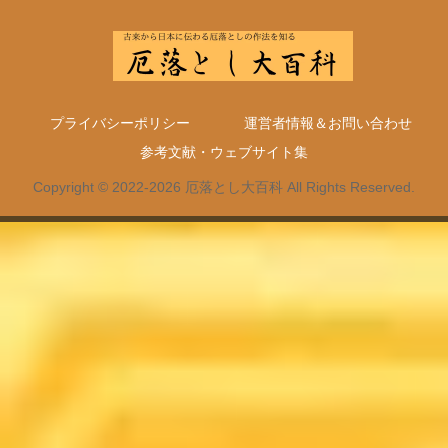
プライバシーポリシー
運営者情報＆お問い合わせ
参考文献・ウェブサイト集
Copyright © 2022-2026 厄落とし大百科 All Rights Reserved.