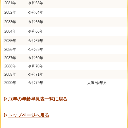
2081年
令和63年
2082年
令和64年
2083年
令和65年
2084年
令和66年
2085年
令和67年
2086年
令和68年
2087年
令和69年
2088年
令和70年
2089年
令和71年
2090年
令和72年
大還暦/年男
▷
厄年の年齢早見表一覧に戻る
▷
トップページへ戻る