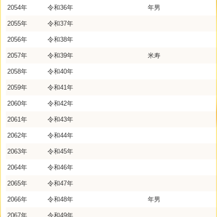
2054年
令和36年
年男
2055年
令和37年
2056年
令和38年
2057年
令和39年
米寿
2058年
令和40年
2059年
令和41年
2060年
令和42年
2061年
令和43年
2062年
令和44年
2063年
令和45年
2064年
令和46年
2065年
令和47年
2066年
令和48年
年男
2067年
令和49年