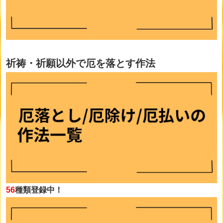
祈祷・祈願以外で厄を落とす作法
56
種類登録中！